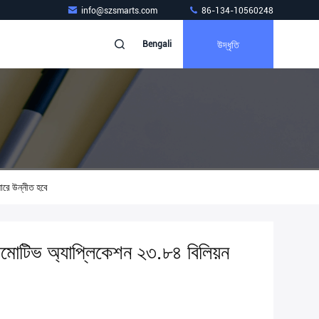
info@szsmarts.com
86-134-10560248
উদ্ধৃতি
Bengali
রে উন্নীত হবে
োমোটিভ অ্যাপ্লিকেশন ২৩.৮৪ বিলিয়ন