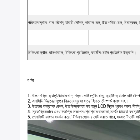
পরিবহন স্থান: বাস স্টেশন, যাত্রী স্টেশন, পাতাল রেল, উচ্চ গতির রেল, বিমানবন্দর, 
চিকিৎসা স্থান: হাসপাতাল, চিকিৎসা প্রতিষ্ঠান, ফার্মেসি চেইন প্রতিষ্ঠান ইত্যাদি।
বর্ণনা
1. উচ্চ-শক্তি অ্যালুমিনিয়াম খাদ, শক্ত কোট পেন্টিং ধাতু, অ্যান্টি-ভ্যানাল হাই টেম্
2. এলসিডি স্ক্রিনের পৃষ্ঠের বিরুদ্ধে সুরক্ষা স্তর হিসাবে টেম্পার্ড গ্লাস সহ।
3. উচ্চতর কনট্রাস্ট রেশন, উচ্চ উজ্জ্বলতা সহ নতুন LCD স্ক্রিন গ্রহণ করুন, দীর
4. স্বয়ংক্রিয়ভাবে এবং বিজ্ঞপ্তি বিজ্ঞাপন প্রোগ্রাম বাজানো;সমর্থন
5. প্লেলিস্ট ফাংশন সমর্থন করে, বিভিন্ন ফোল্ডার সেট করতে পারে, সমস্ত টার্গেট