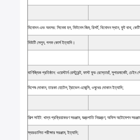
বিনোদন এবং অবসর: সিনেমা হল, ফিটনেস জিম, রিসর্ট, বিনোদন স্থান, ফুট বাথ, কেটি
বিউটি সেলুন, গলফ কোর্স ইত্যাদি।
বাণিজ্যিক প্রতিষ্ঠান: ওয়েস্টার্ন রেস্টুরেন্ট, ফাস্ট ফুড রেস্তোরাঁ, সুপারমার্কেট, চেইন
বিশেষ দোকান, তারকা হোটেল, ট্রাভেল এজেন্সি, ওষুধের দোকান ইত্যাদি;
শিল্প সাইট: খাদ্য প্রক্রিয়াকরণ সরঞ্জাম, যন্ত্রপাতি নিয়ন্ত্রণ, অফিস অটোমেশন সরঞ্জাম,
স্বয়ংচালিত পরীক্ষার সরঞ্জাম, ইত্যাদি;