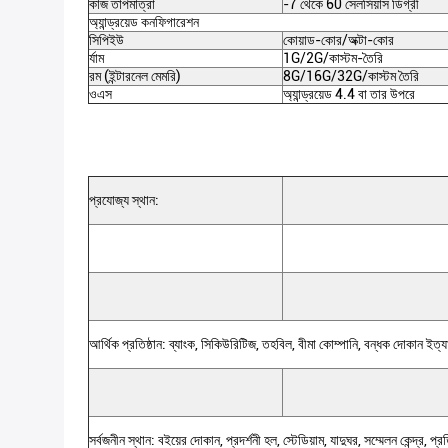
কাজ তাপমাত্রা
-7 থেকে 60 সেলসিয়াস ডিগ্রী
অ্যান্ড্রয়েড কনফিগারেশন
সিপিইউ
কোয়াড-কোর/অক্টা-কোর
র্যাম
1G/2G/কাস্টম-তৈরি
রম (ইন্টারনেল মেমরি)
8G/16G/32G/কাস্টম তৈরি
ওএস
অ্যান্ড্রয়েড 4.4 বা তার উপরে
প্রযোজ্য স্থান:
আর্থিক প্রতিষ্ঠান: ব্যাংক, সিকিউরিটিজ, তহবিল, বীমা কোম্পানি, বন্ধক দোকান ইত্য
সর্বজনীন স্থান: বইয়ের দোকান, প্রদর্শনী হল, স্টেডিয়াম, যাদুঘর, সম্মেলন কেন্দ্র, প