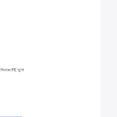
জ, ভিতরের PE তুলো