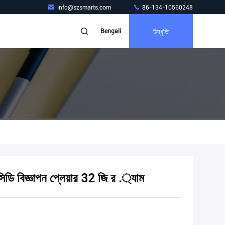
info@szsmarts.com
86-134-10560248
উদ্ধৃতি
Bengali
লসিডি বিজ্ঞাপন প্লেয়ার 32 জি র .্যাম