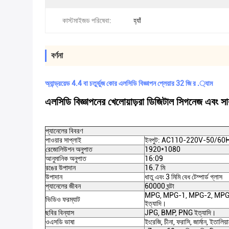
কাস্টমাইজড পরিষেবা:
হ্যাঁ
বর্ণনা
অ্যান্ড্রয়েড 4.4 বা চতুর্ভুজ কোর এলসিডি বিজ্ঞাপন প্লেয়ার 32 জি র .্যাম
এলসিডি বিজ্ঞাপনের খেলোয়াড়রা ডিজিটাল সিগনেজ এবং সার্ব
প্যানেলের বিবরণ
পাওয়ার সাপ্লাই
ইনপুট: AC110-220V-50/60
রেজোলিউশন অনুপাত
1920*1080
আনুমানিক অনুপাত
16:09
রঙের উপাদান
16.7 মি
উপাদান
ধাতু এবং 3 মিমি বেধ টেম্পার্ড গ্লাস
প্যানেলের জীবন
60000 ঘন্টা
MPG, MPG-1, MPG-2, MPG-
ভিডিও ফরম্যাট
ইত্যাদি।
ছবির বিন্যাস
JPG, BMP, PNG ইত্যাদি।
ওএসডি ভাষা
ইংরেজি, চীনা, ফরাসি, জার্মান, ইতালিয়