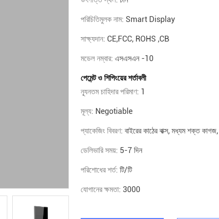
পরিচিতিমুলক নাম:
Smart Display
সাক্ষ্যদান:
CE,FCC, ROHS ,CB
মডেল নম্বার:
এসএসএন -10
পেমেন্ট ও শিপিংয়ের শর্তাবলী
ন্যূনতম চাহিদার পরিমাণ:
1
মূল্য:
Negotiable
প্যাকেজিং বিবরণ:
বাইরের কাঠের বাক্স, মধ্যম শক্ত কাগ
ডেলিভারি সময়:
5-7 দিন
পরিশোধের শর্ত:
টি/টি
যোগানের ক্ষমতা:
3000