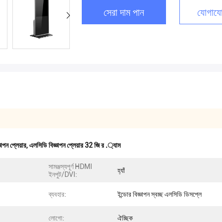
সেরা দাম পান
যোগাযো
াপন প্লেয়ার
,
এলসিডি বিজ্ঞাপন প্লেয়ার 32 জি র .্যাম
সামঞ্জস্যপূর্ণ HDMI
হ্যাঁ
ইনপুট/DVI:
ব্যবহার:
ইন্ডোর বিজ্ঞাপন স্বচ্ছ এলসিডি ডিসপ্লে
লোগো:
ঐচ্ছিক