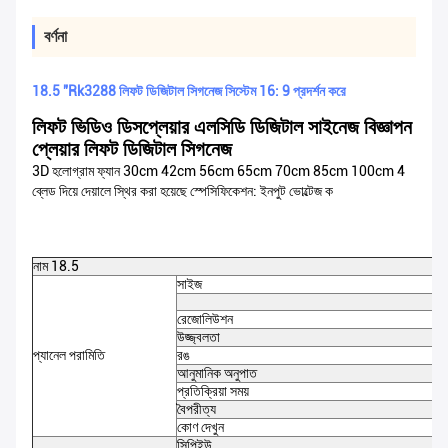
বর্ণনা
18.5 "Rk3288 লিফট ডিজিটাল সিগনেজ সিস্টেম 16: 9 প্রদর্শন করে
লিফট ভিডিও ডিসপ্লেয়ার এলসিডি ডিজিটাল সাইনেজ বিজ্ঞাপন
প্লেয়ার লিফট ডিজিটাল সিগনেজ
3D হলোগ্রাম ফ্যান 30cm 42cm 56cm 65cm 70cm 85cm 100cm 4
ব্লেড দিয়ে দেয়ালে স্থির করা হয়েছে স্পেসিফিকেশন: ইনপুট ভোল্টেজ
ক
নাম 18.5
সাইজ
রেজোলিউশন
উজ্জ্বলতা
প্যানেল পরামিতি
রঙ
আনুমানিক অনুপাত
প্রতিক্রিয়া সময়
বৈপরীত্য
কোণ দেখুন
সিপিইউ