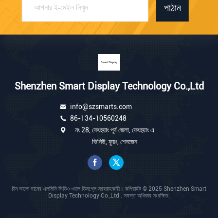
পাঠান
Shenzhen Smart Display Technology Co.,Ltd
info@szsmarts.com
86-134-10560248
নং 28, ফেংহুয়াং পূর্ব জেলা, ফেংহুয়াং এ
ভিনিউ, ফুয়ং, শেনজেন
চীন ভালো মানের এলসিডি ভিডিও ওয়াল ডিসপ্লে সরবরাহকারী। কপিরাইট © 2025 Shenzhen Smart
Display Technology Co.,Ltd . সমস্ত অধিকার সংরক্ষিত.