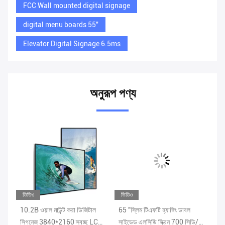
FCC Wall mounted digital signage
digital menu boards 55''
Elevator Digital Signage 6.5ms
অনুরূপ পণ্য
ভিডিও
ভিডিও
ভি
10.2B ওয়াল মাউন্ট করা ডিজিটাল
65 "স্লিম টিএফটি হ্যাঙ্গিং ডাবল
এফস
সিগনেজ 3840*2160 স্বচ্ছ LCD
সাইডেড এলসিডি স্ক্রিন 700 সিডি/
সি