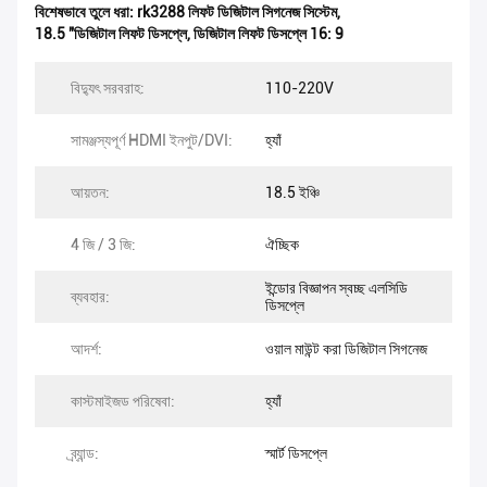
বিশেষভাবে তুলে ধরা:
rk3288 লিফট ডিজিটাল সিগনেজ সিস্টেম
,
18.5 "ডিজিটাল লিফট ডিসপ্লে
,
ডিজিটাল লিফট ডিসপ্লে 16: 9
বিদ্যুৎ সরবরাহ:
110-220V
সামঞ্জস্যপূর্ণ HDMI ইনপুট/DVI:
হ্যাঁ
আয়তন:
18.5 ইঞ্চি
4 জি / 3 জি:
ঐচ্ছিক
ইন্ডোর বিজ্ঞাপন স্বচ্ছ এলসিডি
ব্যবহার:
ডিসপ্লে
আদর্শ:
ওয়াল মাউন্ট করা ডিজিটাল সিগনেজ
কাস্টমাইজড পরিষেবা:
হ্যাঁ
ব্র্যান্ড:
স্মার্ট ডিসপ্লে