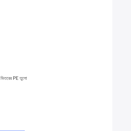
জ, ভিতরের PE তুলো