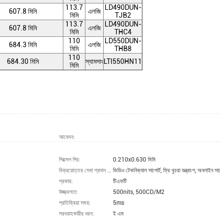
113.7
LD490DUN-
607.8 মিমি
এলজি
মিমি
TJB2
113.7
LD490DUN-
607.8 মিমি
এলজি
মিমি
THC4
110
LD550DUN-
684.3 মিমি
এলজি
মিমি
THB8
110
684.30 মিমি
স্যামসাং
LTI550HN11
মিমি
আবেদন:
পিক্সেল পিচ:
0.210x0.630 মিমি
বিক্রয়োত্তর সেবা প্রদান করা হয়েছে:
ভিডিও টেকনিক্যাল সাপোর্ট, ফ্রি খুচরা যন্ত্রাংশ, অনলাইন সাপ
প্রকার:
টিএফটি
উজ্জ্বলতা:
500nits, 500CD/M2
প্রতিক্রিয়া সময়:
5ms
সরবরাহকারীর ধরন:
ই এম