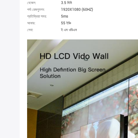
বেজেল:
3.5 মিমি
পর্দা রেজল্যুশন:
1920X1080 (60HZ)
প্রতিক্রিয়া সময়:
5ms
আকার:
55 ইঞ্চি
সেবা:
ই এম ওডিএম