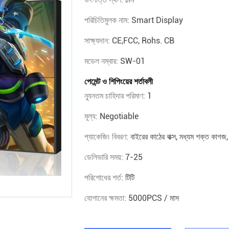
পরিচিতিমুলক নাম:
Smart Display
সাক্ষ্যদান:
CE,FCC, Rohs. CB
মডেল নম্বার:
SW-01
পেমেন্ট ও শিপিংয়ের শর্তাবলী
ন্যূনতম চাহিদার পরিমাণ:
1
মূল্য:
Negotiable
প্যাকেজিং বিবরণ:
বাইরের কাঠের বাক্স, মধ্যম শক্ত কাগ
ডেলিভারি সময়:
7-25
পরিশোধের শর্ত:
টিটি
যোগানের ক্ষমতা:
5000PCS / মাস