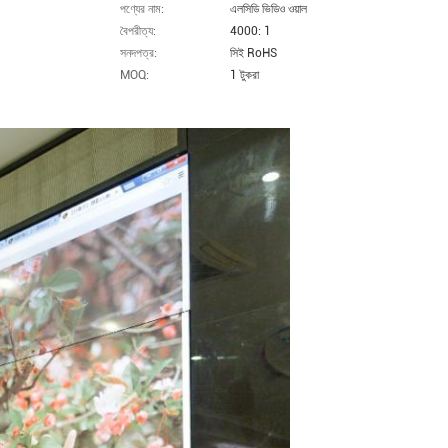
পণ্যের নাম:
এলসিডি ভিডিও ওয়াল
বৈপরীত্য:
4000: 1
সনদপত্র:
সিই RoHS
MOQ:
1 টুকরা