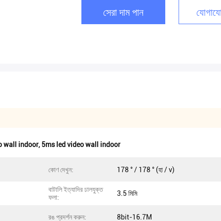
সেরা দাম পান
যোগাযো
o wall indoor
,
5ms led video wall indoor
কোণ দেখুন:
178 ° / 178 ° (হা / v)
বাটালি ইত্যাদির ঢালযুক্ত
3.5 মিমি
ফলা:
রঙ প্রদর্শন করুন:
8bit-16.7M