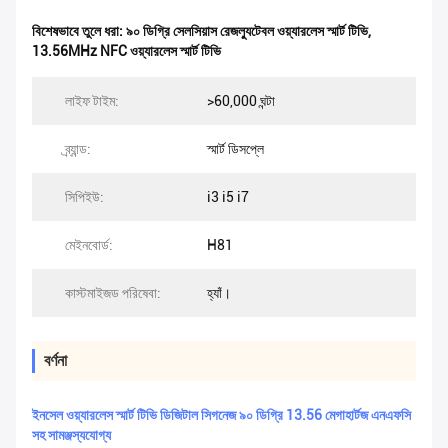
বিশেষভাবে তুলে ধরা:
৯০ ডিগ্রি সেলসিয়াস রেজল্যুটেবল ওয়্যারলেস স্মার্ট টিভি
,
13.56MHz NFC ওয়্যারলেস স্মার্ট টিভি
লাইফ টাইম:
>60,000 ঘন্টা
ব্র্যান্ড:
স্মার্ট ডিসপ্লে
সিপিইউ:
i3 i5 i7
মেইনবোর্ড:
H81
কাস্টমাইজড পরিষেবা:
হ্যাঁ।
বর্ণনা
ইনসেল ওয়্যারলেস স্মার্ট টিভি ডিজিটাল সিগনেজ ৯০ ডিগ্রি 13.56 মেগাহার্টজ এনএফসি
সহ সামঞ্জস্যযোগ্য