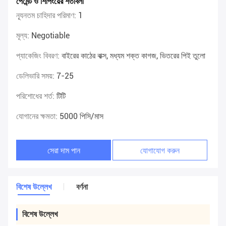
পেমেন্ট ও শিপিংয়ের শর্তাবলী
ন্যূনতম চাহিদার পরিমাণ:
1
মূল্য:
Negotiable
প্যাকেজিং বিবরণ:
বাইরের কাঠের বাক্স, মধ্যম শক্ত কাগজ, ভিতরের পিই তুলো
ডেলিভারি সময়:
7-25
পরিশোধের শর্ত:
টিটি
যোগানের ক্ষমতা:
5000 পিসি/মাস
সেরা দাম পান
যোগাযোগ করুন
বিশেষ উল্লেখ
বর্ণনা
বিশেষ উল্লেখ