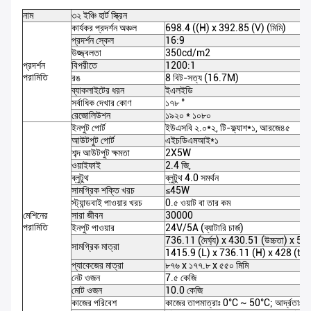
নাম
৩২ ইঞ্চি হার্ট স্ক্রিন
কার্যকর প্রদর্শন অঞ্চল
698.4 ((H) x 392.85 (V) (মিমি)
প্রদর্শন স্কেল
16:9
উজ্জ্বলতা
350cd/m2
প্রদর্শন
বিপরীতে
1200:1
পরামিতি
রঙ
8 বিট-সত্য (16.7M)
ব্যাকলাইটের ধরন
ইএলইডি
সর্বাধিক দেখার কোণ
১৭৮ °
রেজোলিউশন
১৯২০ * ১০৮০
ইনপুট পোর্ট
ইউএসবি ২.০*২, টি-ফ্ল্যাশ*১, আরজে৪৫
আউটপুট পোর্ট
এইচডিএমআই*১
শব্দ আউটপুট ক্ষমতা
2X5W
ওয়াইফাই
2.4 জি,
ব্লুটুথ
ব্লুটুথ 4.0 সমর্থন
সামগ্রিক শক্তি খরচ
≤45W
স্ট্যান্ডবাই পাওয়ার খরচ
0.৫ ওয়াট বা তার কম
মেশিনের
সারা জীবন
30000
পরামিতি
ইনপুট পাওয়ার
24V/5A (ব্যাটারি চার্জ)
736.11 (দৈর্ঘ্য) x 430.51 (উচ্চতা) x 54.
সামগ্রিক মাত্রা
1415.9 (L) x 736.11 (H) x 428 (th
প্যাকেজের মাত্রা
৮৭৬ x ১৭৭.৮ x ৫৫০ মিমি
নেট ওজন
7.৫ কেজি
মোট ওজন
10.0 কেজি
কাজের পরিবেশ
কাজের তাপমাত্রাঃ 0°C ~ 50°C; আর্দ্র