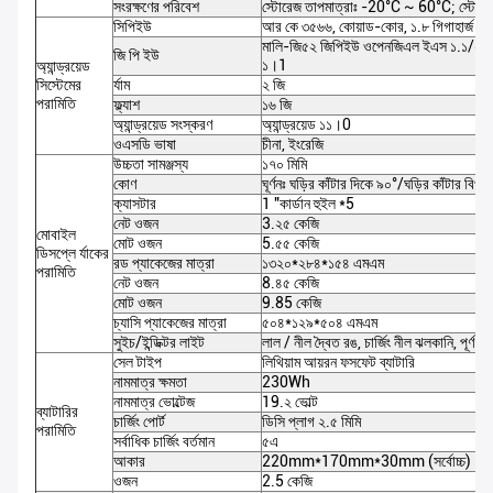
সংরক্ষণের পরিবেশ
স্টোরেজ তাপমাত্রাঃ -20°C ~ 60°C; স্ট
সিপিইউ
আর কে ৩৫৬৬, কোয়াড-কোর, ১.৮ গিগাহার্জ পর্য
মালি-জি৫২ জিপিইউ ওপেনজিএল ইএস ১.১/২.০
জি পি ইউ
১।1
অ্যান্ড্রয়েড
সিস্টেমের
র্যাম
২ জি
পরামিতি
ফ্ল্যাশ
১৬ জি
অ্যান্ড্রয়েড সংস্করণ
অ্যান্ড্রয়েড ১১।0
ওএসডি ভাষা
চীনা, ইংরেজি
উচ্চতা সামঞ্জস্য
১৭০ মিমি
কোণ
ঘূর্ণনঃ ঘড়ির কাঁটার দিকে ৯০°/ঘড়ির কাঁটার ব
ক্যাসটার
1 "কার্ডান হুইল *5
নেট ওজন
3.২৫ কেজি
মোবাইল
মোট ওজন
5.৫৫ কেজি
ডিসপ্লে র্যাকের
রড প্যাকেজের মাত্রা
১৩২০*২৮৪*১৫৪ এমএম
পরামিতি
নেট ওজন
8.৪৫ কেজি
মোট ওজন
9.85 কেজি
চ্যাসি প্যাকেজের মাত্রা
৫০৪*১২৯*৫০৪ এমএম
সুইচ/ইন্ডিক্টর লাইট
লাল / নীল দ্বৈত রঙ, চার্জিং নীল ঝলকানি, পূর্ণ ন
সেল টাইপ
লিথিয়াম আয়রন ফসফেট ব্যাটারি
নামমাত্র ক্ষমতা
230Wh
নামমাত্র ভোল্টেজ
19.২ ভোল্ট
ব্যাটারির
চার্জিং পোর্ট
ডিসি প্লাগ ২.৫ মিমি
পরামিতি
সর্বাধিক চার্জিং বর্তমান
৫এ
আকার
220mm*170mm*30mm (সর্বোচ্চ)
ওজন
2.5 কেজি