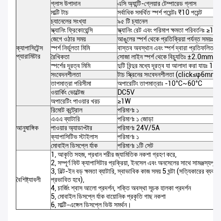
গ্লাস উপাদান
এসি অ্যান্টি-গ্লেয়ার টেম্পারেড গ্লাস
মাল্টি টাচ
সর্বাধিক সমর্থিত স্পর্শ পয়েন্টঃ ₹10 পয়েন্ট
চ্যানেলের সংখ্যা
৯৫ টি চ্যানেল
স্ক্যানিং ফ্রিকোয়েন্সি
স্ক্যানিং রেট এবং পরিমাপ ক্ষমতা পরিবর্তনঃ ≥
জেগে ওঠার সময়
আঙুলের স্পর্শ থেকে প্রতিক্রিয়া পর্যন্ত সময়ঃ
ক্যাপাসিটেন্স
স্পর্শ নির্ভুলতা মিমি
বাস্তব অবস্থান এবং স্পর্শ দ্বারা প্রতিফলিত 
প্যারামিটার
রৈখিকতা
সোজা লাইন স্পর্শ থেকে বিচ্যুতিঃ ±2.0mm
স্পর্শের দূরত্ব মিমি
দুটি বিন্দুর মধ্যে দূরত্ব যা আলাদা করা যায়ঃ 
সংবেদনশীলতা
টাচ স্ক্রিনের সংবেদনশীলতা (click≤φ
তাপমাত্রা পরিসীমা
অপারেটিং তাপমাত্রাঃ -10°C~60°C
ওয়ার্কিং ভোল্টেজ
DC5V
অপারেটিং পাওয়ার খরচ
≥1W
রিমোট কন্ট্রোল
পরিমাণঃ ১
এএএ ব্যাটারি
পরিমাণঃ ১ জোড়া
আনুষাঙ্গিক
পাওয়ার অ্যাডাপ্টার
পরিমাণঃ 24V/5A
ক্যাপাসিটিভ স্টাইলাস
পরিমাণঃ ১
মোবাইল ডিসপ্লে র্যাক
পরিমাণঃ ১টি সেট
1, আকৃতি সহজ, প্রধান শরীর জ্যামিতিক নকশা গ্রহণ করে,
2, সম্পূর্ণ ফিট ক্যাপাসিটার প্রক্রিয়া, ইনসেল এবং অনসেলের সাথে সামঞ্জস্যপূর্ণ, ম
3, বিল্ট-ইন বড় ক্ষমতা ব্যাটারি, স্বাভাবিক কাজ সময় 5 ঘন্টা (সত্যিকারের ব্যবহার
বৈশিষ্ট্যাবলী
প্রভাবিত হবে),
4, চার্জিং শ্বাস আলো প্রদর্শন, শক্তি অবস্থা সূচক হালকা প্রদর্শন
5, মোবাইল ডিসপ্লে র্যাক বায়োনিক প্রকৃতি গাছ নকশা
6, মাল্টি-এঙ্গেল ডিসপ্লে ভিউ সমর্থন।