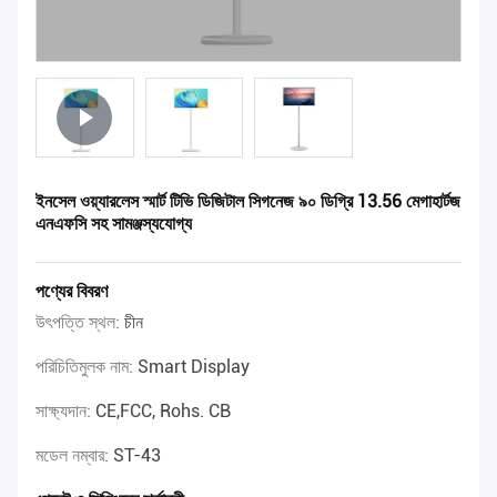
ইনসেল ওয়্যারলেস স্মার্ট টিভি ডিজিটাল সিগনেজ ৯০ ডিগ্রি 13.56 মেগাহার্টজ
এনএফসি সহ সামঞ্জস্যযোগ্য
পণ্যের বিবরণ
উৎপত্তি স্থল:
চীন
পরিচিতিমুলক নাম:
Smart Display
সাক্ষ্যদান:
CE,FCC, Rohs. CB
মডেল নম্বার:
ST-43