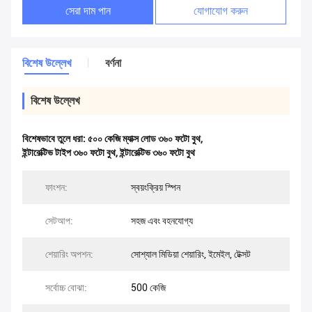
সেরা দাম পান
যোগাযোগ করুন
বিশেষ উল্লেখ
বর্ণনা
বিশেষ উল্লেখ
বিশেষভাবে তুলে ধরা:
৫০০ কেজি ম্যাক্স লোড ৩৬০ ফটো বুথ
,
ইন্টারেক্টিভ টাইপ ৩৬০ ফটো বুথ
,
ইন্টারেক্টিভ ৩৬০ ফটো বুথ
ফাংশন:
স্বয়ংক্রিয় স্পিন
সেটআপ:
সহজ এবং বহনযোগ্য
শেয়ারিং অপশন:
সোশ্যাল মিডিয়া শেয়ারিং, ইমেইল, টেক্সট
সর্বোচ্চ বোঝা:
500 কেজি