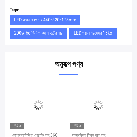
Tags:
LED ওয়াল প্রসেসর 440*320*178mm
200w hd ভিডিও ওয়াল কন্ট্রোলার
LED ওয়াল প্রসেসর 15kg
অনুরূপ পণ্য
ভিডিও
ভিডিও
ভি
টিভ
সোশ্যাল মিডিয়া শেয়ারিং সহ 360
স্বয়ংক্রিয় স্পিন ছাড় সহ
কাস