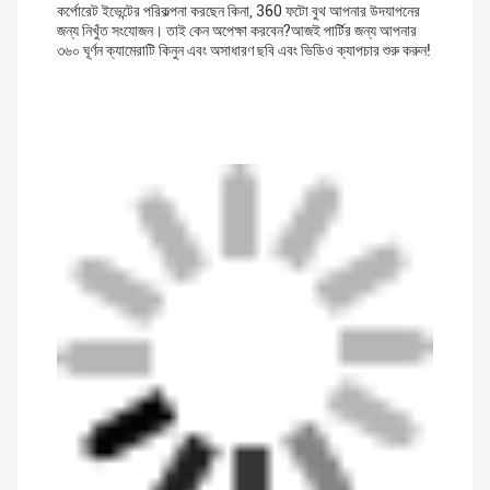
কর্পোরেট ইভেন্টের পরিকল্পনা করছেন কিনা, 360 ফটো বুথ আপনার উদযাপনের
জন্য নিখুঁত সংযোজন। তাই কেন অপেক্ষা করবেন?আজই পার্টির জন্য আপনার
৩৬০ ঘূর্ণন ক্যামেরাটি কিনুন এবং অসাধারণ ছবি এবং ভিডিও ক্যাপচার শুরু করুন!