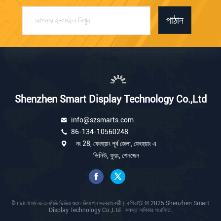
পাঠান
Shenzhen Smart Display Technology Co.,Ltd
info@szsmarts.com
86-134-10560248
নং 28, ফেংহুয়াং পূর্ব জেলা, ফেংহুয়াং এ
ভিনিউ, ফুয়ং, শেনজেন
চীন ভালো মানের এলসিডি ভিডিও ওয়াল ডিসপ্লে সরবরাহকারী। কপিরাইট © 2025 Shenzhen Smart
Display Technology Co.,Ltd . সমস্ত অধিকার সংরক্ষিত.