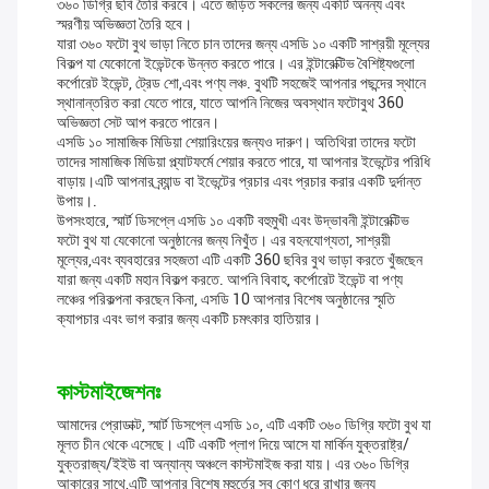
৩৬০ ডিগ্রি ছবি তৈরি করবে। এতে জড়িত সকলের জন্য একটি অনন্য এবং
স্মরণীয় অভিজ্ঞতা তৈরি হবে।
যারা ৩৬০ ফটো বুথ ভাড়া নিতে চান তাদের জন্য এসডি ১০ একটি সাশ্রয়ী মূল্যের
বিকল্প যা যেকোনো ইভেন্টকে উন্নত করতে পারে। এর ইন্টারেক্টিভ বৈশিষ্ট্যগুলো
কর্পোরেট ইভেন্ট, ট্রেড শো,এবং পণ্য লঞ্চ. বুথটি সহজেই আপনার পছন্দের স্থানে
স্থানান্তরিত করা যেতে পারে, যাতে আপনি নিজের অবস্থান ফটোবুথ 360
অভিজ্ঞতা সেট আপ করতে পারেন।
এসডি ১০ সামাজিক মিডিয়া শেয়ারিংয়ের জন্যও দারুণ। অতিথিরা তাদের ফটো
তাদের সামাজিক মিডিয়া প্ল্যাটফর্মে শেয়ার করতে পারে, যা আপনার ইভেন্টের পরিধি
বাড়ায়।এটি আপনার ব্র্যান্ড বা ইভেন্টের প্রচার এবং প্রচার করার একটি দুর্দান্ত
উপায়।.
উপসংহারে, স্মার্ট ডিসপ্লে এসডি ১০ একটি বহুমুখী এবং উদ্ভাবনী ইন্টারেক্টিভ
ফটো বুথ যা যেকোনো অনুষ্ঠানের জন্য নিখুঁত। এর বহনযোগ্যতা, সাশ্রয়ী
মূল্যের,এবং ব্যবহারের সহজতা এটি একটি 360 ছবির বুথ ভাড়া করতে খুঁজছেন
যারা জন্য একটি মহান বিকল্প করতে. আপনি বিবাহ, কর্পোরেট ইভেন্ট বা পণ্য
লঞ্চের পরিকল্পনা করছেন কিনা, এসডি 10 আপনার বিশেষ অনুষ্ঠানের স্মৃতি
ক্যাপচার এবং ভাগ করার জন্য একটি চমৎকার হাতিয়ার।
কাস্টমাইজেশনঃ
আমাদের প্রোডাক্ট, স্মার্ট ডিসপ্লে এসডি ১০, এটি একটি ৩৬০ ডিগ্রি ফটো বুথ যা
মূলত চীন থেকে এসেছে। এটি একটি প্লাগ দিয়ে আসে যা মার্কিন যুক্তরাষ্ট্র/
যুক্তরাজ্য/ইইউ বা অন্যান্য অঞ্চলে কাস্টমাইজ করা যায়। এর ৩৬০ ডিগ্রি
আকারের সাথে,এটি আপনার বিশেষ মুহুর্তের সব কোণ ধরে রাখার জন্য