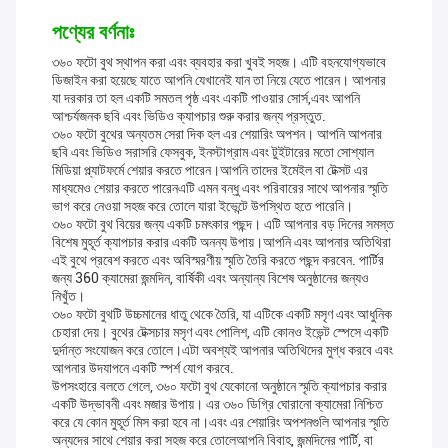
পণ্যের বর্ণনাঃ
৩৬০ ফটো বুথ স্থাপন করা এবং ব্যবহার করা খুবই সহজ। এটি বহনযোগ্যভাবে
ডিজাইন করা হয়েছে যাতে আপনি যেখানেই যান তা নিয়ে যেতে পারেন। আপনার
যা দরকার তা হল একটি সমতল পৃষ্ঠ এবং একটি পাওয়ার সোর্স,এবং আপনি
আশ্চর্যজনক ছবি এবং ভিডিও ক্যাপচার শুরু করার জন্য প্রস্তুত.
৩৬০ ফটো বুথের অন্যতম সেরা দিক হল এর শেয়ারিং অপশন। আপনি আপনার
ছবি এবং ভিডিও সরাসরি ফেসবুক, ইনস্টাগ্রাম এবং টুইটারের মতো সোশ্যাল
মিডিয়া প্ল্যাটফর্মে শেয়ার করতে পারেন।আপনি তাদের ইমেইল বা টেক্সট এর
মাধ্যমেও শেয়ার করতে পারেনএটি এমন বন্ধু এবং পরিবারের সাথে আপনার স্মৃতি
ভাগ করে নেওয়া সহজ করে তোলে যারা ইভেন্টে উপস্থিত হতে পারেনি।
৩৬০ ফটো বুথ বিয়ের জন্য একটি চমৎকার পছন্দ। এটি আপনার বড় দিনের সমস্ত
বিশেষ মুহূর্ত ক্যাপচার করার একটি অনন্য উপায়।আপনি এবং আপনার অতিথিরা
এই বুথে প্রবেশ করতে এবং অবিস্মরণীয় স্মৃতি তৈরি করতে পছন্দ করবেন. পার্টির
জন্য 360 ক্যামেরা জন্মদিন, বার্ষিকী এবং অন্যান্য বিশেষ অনুষ্ঠানের জন্যও
নিখুঁত।
৩৬০ ফটো বুথটি উচ্চমানের ধাতু থেকে তৈরি, যা এটিকে একটি মসৃণ এবং আধুনিক
চেহারা দেয়। বুথের টেক্সচার মসৃণ এবং পোলিশ, এটি কোনও ইভেন্ট স্পেসে একটি
দুর্দান্ত সংযোজন করে তোলে।এটা অবশ্যই আপনার অতিথিদের মুগ্ধ করবে এবং
আপনার উদযাপনে একটি স্পর্শ যোগ করবে.
উপসংহারে বলতে গেলে, ৩৬০ ফটো বুথ যেকোনো অনুষ্ঠানে স্মৃতি ক্যাপচার করার
একটি উদ্ভাবনী এবং মজার উপায়। এর ৩৬০ ডিগ্রি ঘোরানো ক্যামেরা নিশ্চিত
করে যে কোন মুহূর্ত মিস করা হবে না।এবং এর শেয়ারিং অপশনগুলি আপনার স্মৃতি
অন্যদের সাথে শেয়ার করা সহজ করে তোলেআপনি বিবাহ, জন্মদিনের পার্টি, বা