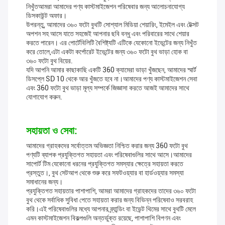
নিখুঁতআমরা আমাদের পণ্য কাস্টমাইজেশন পরিষেবার জন্য আলোচনাযোগ্য
ডিসকাউন্ট অফার।
উপরন্তু, আমাদের ৩৬০ ফটো বুথটি সোশ্যাল মিডিয়া শেয়ারিং, ইমেইল এবং টেক্সট
অপশন সহ আসে যাতে সহজেই আপনার ছবি বন্ধু এবং পরিবারের সাথে শেয়ার
করতে পারেন। এর পোর্টেবিলিটি বৈশিষ্ট্যটি এটিকে যেকোনো ইভেন্টের জন্য নিখুঁত
করে তোলে,এটা একটা কর্পোরেট ইভেন্টের জন্য ৩৬০ ফটো বুথ ভাড়া হোক বা
৩৬০ ফটো বুথ বিয়ের.
যদি আপনি আমার কাছাকাছি একটি 360 ক্যামেরা ভাড়া খুঁজছেন, আমাদের স্মার্ট
ডিসপ্লে SD 10 থেকে আর খুঁজতে হবে না।আমাদের পণ্য কাস্টমাইজেশন সেবা
এবং 360 ফটো বুথ ভাড়া মূল্য সম্পর্কে জিজ্ঞাসা করতে আজই আমাদের সাথে
যোগাযোগ করুন.
সহায়তা ও সেবা:
আমাদের গ্রাহকদের সর্বোত্তম অভিজ্ঞতা নিশ্চিত করার জন্য 360 ফটো বুথ
পণ্যটি ব্যাপক প্রযুক্তিগত সহায়তা এবং পরিষেবাগুলির সাথে আসে।আমাদের
সাপোর্ট টিম যেকোনো ধরনের প্রযুক্তিগত সমস্যার ক্ষেত্রে সহায়তা করতে
প্রস্তুত।, বুথ সেটআপ থেকে শুরু করে সফটওয়্যার বা হার্ডওয়্যার সমস্যা
সমাধানের জন্য।
প্রযুক্তিগত সহায়তার পাশাপাশি, আমরা আমাদের গ্রাহকদের তাদের ৩৬০ ফটো
বুথ থেকে সর্বাধিক সুবিধা পেতে সহায়তা করার জন্য বিভিন্ন পরিষেবাও সরবরাহ
করি।এই পরিষেবাগুলির মধ্যে আপনার ব্র্যান্ডিং বা ইভেন্ট থিমের সাথে বুথটি মেলে
এমন কাস্টমাইজেশন বিকল্পগুলি অন্তর্ভুক্ত রয়েছে, পাশাপাশি বিপণন এবং