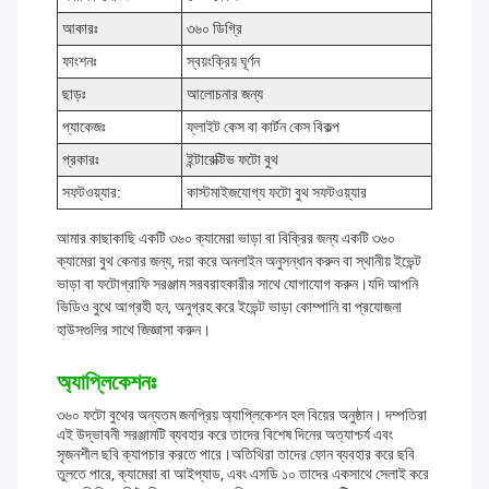
আকারঃ
৩৬০ ডিগ্রি
ফাংশনঃ
স্বয়ংক্রিয় ঘূর্ণন
ছাড়ঃ
আলোচনার জন্য
প্যাকেজঃ
ফ্লাইট কেস বা কার্টন কেস বিকল্প
প্রকারঃ
ইন্টারেক্টিভ ফটো বুথ
সফটওয়্যার:
কাস্টমাইজযোগ্য ফটো বুথ সফটওয়্যার
আমার কাছাকাছি একটি ৩৬০ ক্যামেরা ভাড়া বা বিক্রির জন্য একটি ৩৬০
ক্যামেরা বুথ কেনার জন্য, দয়া করে অনলাইন অনুসন্ধান করুন বা স্থানীয় ইভেন্ট
ভাড়া বা ফটোগ্রাফি সরঞ্জাম সরবরাহকারীর সাথে যোগাযোগ করুন।যদি আপনি
ভিডিও বুথে আগ্রহী হন, অনুগ্রহ করে ইভেন্ট ভাড়া কোম্পানি বা প্রযোজনা
হাউসগুলির সাথে জিজ্ঞাসা করুন।
অ্যাপ্লিকেশনঃ
৩৬০ ফটো বুথের অন্যতম জনপ্রিয় অ্যাপ্লিকেশন হল বিয়ের অনুষ্ঠান। দম্পতিরা
এই উদ্ভাবনী সরঞ্জামটি ব্যবহার করে তাদের বিশেষ দিনের অত্যাশ্চর্য এবং
সৃজনশীল ছবি ক্যাপচার করতে পারে।অতিথিরা তাদের ফোন ব্যবহার করে ছবি
তুলতে পারে, ক্যামেরা বা আইপ্যাড, এবং এসডি ১০ তাদের একসাথে সেলাই করে