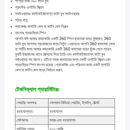
পণ্যের নামঃ ৩৬০ ফটো বুথ
প্রদর্শনঃ এলইডি স্ক্রিন
সফটওয়্যারঃ কাস্টমাইজযোগ্য ফটো বুথ সফটওয়্যার
গঠনঃ ধাতু
প্যাকেজঃ ফ্লাইট কেস বা কার্টন কেস বিকল্প
ফাংশনঃ স্বয়ংক্রিয় স্পিন
আপনি যদি আমার কাছাকাছি একটি 360 স্পিন ক্যামেরা ভাড়া খুঁজছেন, 360
ফটো বুথ আপনার প্রয়োজনের জন্য নিখুঁত।এছাড়াও আপনি 360 ক্যামেরা কেনা
বা পার্টির জন্য আমার কাছাকাছি একটি 360 ক্যামেরা ভাড়া খুঁজে পেতে পারেন.
বুথটি উচ্চমানের ধাতব টেক্সচার দিয়ে তৈরি এবং কাস্টমাইজযোগ্য ফটো বুথ
সফ্টওয়্যার সহ আসে। এটিতে সহজ ব্যবহারের জন্য একটি এলইডি স্ক্রিন এবং
স্বয়ংক্রিয় স্পিন ফাংশন রয়েছে।প্যাকেজিং এবং পরিবহন জন্য একটি ফ্লাইট
কেস বা কার্টন কেস মধ্যে নির্বাচন করুন.
টেকনিক্যাল প্যারামিটারঃ
শেয়ারিং অপশনঃ
সোশ্যাল মিডিয়া শেয়ারিং, ইমেইল, টেক্সট
বহনযোগ্যতা:
বহনযোগ্য
সেটআপঃ
সহজ এবং বহনযোগ্য
সর্বাধিক লোডঃ
৫০০ কেজি