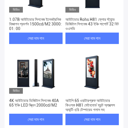
ভিডিও
ভিডিও
1.07B আউটডোর সিগনেজ ইলেকট্রনিক
আউটডোর Rohs H81 ফ্লোর স্ট্যান্ড
বিজ্ঞাপন প্রদর্শন 1500cd/M2 3000:
ডিজিটাল সিগনেজ 43 ইঞ্চি সাপোর্ট 32 বিট
01: 00
ওএসডি
সেরা দাম পান
সেরা দাম পান
ভিডিও
4K আউটডোর ডিজিটাল সিগনেজ 40A
আইপি 65 ওয়াটারপ্রুফ আউটডোর
65 ইঞ্চি LED স্ক্রিন 2000cd/M2
কিওস্ক H81 মেইনবোর্ড ফ্রন্ট অ্যাক্সেস
অ্যান্টি-চুরি টেম্পারেড গ্লাস সহ
সেরা দাম পান
সেরা দাম পান