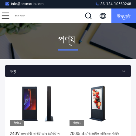
info@szsmarts.com
86-134-10560248
উদ্ধৃতি
পণ্য
পণ্য
ভিডিও
ভিডিও
240V জলরোধী আউটডোর ডিজিটাল
2000nits ডিজিটাল সাইনেজ মনিটর